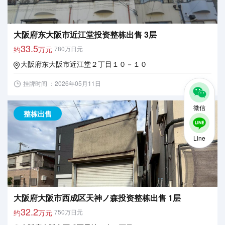
大阪府东大阪市近江堂投资整栋出售 3层
33.5
约
万元
780万日元
大阪府东大阪市近江堂２丁目１０－１０
挂牌时间 ：2026年05月11日
微信
整栋出售
Line
大阪府大阪市西成区天神ノ森投资整栋出售 1层
32.2
约
万元
750万日元