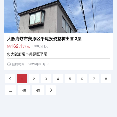
大阪府堺市美原区平尾投资整栋出售 3层
162.1
约
万元
3,780万日元
大阪府堺市美原区平尾
挂牌时间 ：2026年05月08日
«
1
2
3
4
5
6
7
8
...
48
49
»