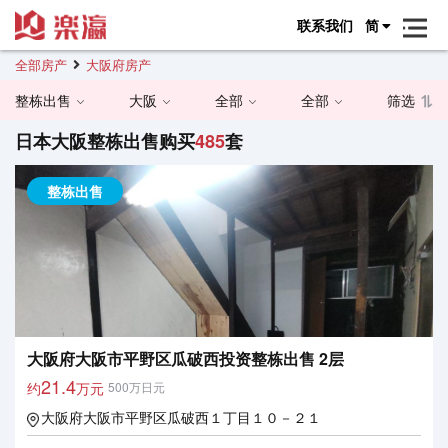
联系我们
简
全部房产
大阪府房产
整栋出售
大阪
全部
全部
筛选
日本大阪整栋出售购买
485
套
整栋出售
大阪府大阪市平野区瓜破西投资整栋出售 2层
21.4
约
万元
500万日元
大阪府大阪市平野区瓜破西１丁目１０－２１