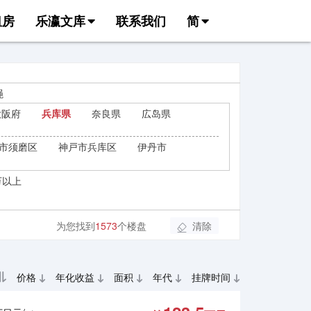
租房
乐瀛文库
联系我们
简
绳
大阪府
兵库県
奈良県
広岛県
市须磨区
神戸市兵库区
伊丹市
万以上
为您找到
1573
个楼盘
清除
价格
年化收益
面积
年代
挂牌时间