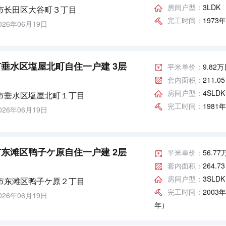
房间户型：
3LDK
市长田区大谷町３丁目
完工时间：
1973
26年06月19日
垂水区塩屋北町自住一户建 3层
平米单价：
9.82
套内面积：
211.0
房间户型：
4SLDK
市垂水区塩屋北町１丁目
完工时间：
1981
26年06月19日
东滩区鸭子ケ原自住一户建 2层
平米单价：
56.7
套内面积：
264.7
房间户型：
3SLDK
市东滩区鸭子ケ原２丁目
完工时间：
2003
26年06月19日
年）