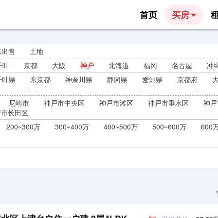
首页
买房
栋出售
土地
千叶
京都
大阪
神户
北海道
福冈
名古屋
冲
千叶県
东京都
神奈川県
静冈県
爱知県
京都府
尼崎市
神戸市中央区
神戸市滩区
神戸市垂水区
神戸
戸市长田区
200~300万
300~400万
400~500万
500~600万
600