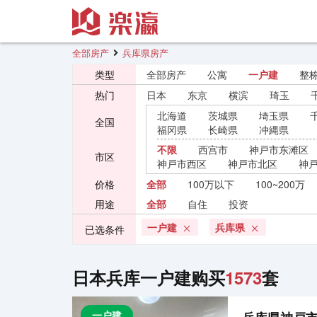
全部房产
兵库県房产
类型
全部房产
公寓
一户建
整
热门
日本
东京
横滨
琦玉
北海道
茨城県
埼玉県
全国
福冈県
长崎県
冲縄県
不限
西宫市
神戸市东滩区
市区
神戸市西区
神戸市北区
神
价格
全部
100万以下
100~200万
用途
全部
自住
投资
一户建
兵库県
已选条件
日本兵库一户建购买
1573
套
一户建