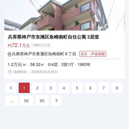
兵库県神戸市东滩区鱼崎南町自住公寓 3居室
72.1
约
万元
1,680万日元
兵庫県神戸市東灘区魚崎南町８丁目
西宫・芦屋商圈
1.2万元/㎡ · 58.32㎡ · 0/4层 · 3室1厅 · 1983年
挂牌时间 ：2026年05月25日
«
1
2
3
4
5
6
7
8
...
92
93
»