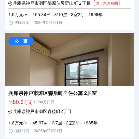
兵庫県神戸市灘区篠原伯母野山町２丁目
滩・东滩商圈
1.9万元/㎡ · 105.34㎡ · 3/10层 · 3室2厅 · 1999年
挂牌时间 ：2026年07月01日
公 寓
兵库県神戸市滩区森后町自住公寓 2居室
80.6
约
万元
1,880万日元
兵庫県神戸市灘区森後町2丁目
1.8万元/㎡ · 45.97㎡ · 6/7层 · 2室2厅 · 1985年
挂牌时间 ：2026年07月01日