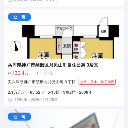
公 寓
兵库県神戸市须磨区月见山町自住公寓 3居室
136.4
约
万元
3,180万日元
兵庫県神戸市須磨区月見山町３丁目
须磨・垂水・舞子商圈
2.1万元/㎡ · 65.52㎡ · 5/13层 · 3室2厅 · 2008年
挂牌时间 ：2026年05月25日
公 寓