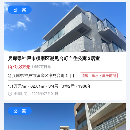
公 寓
兵库県神戸市须磨区潮见台町自住公寓 3居室
70.8
约
万元
1,650万日元
兵庫県神戸市須磨区潮見台町１丁目
须磨・垂水・舞子商圈
1.1万元/㎡ · 62.01㎡ · 3/4层 · 3室2厅 · 1986年
挂牌时间 ：2026年07月01日
公 寓