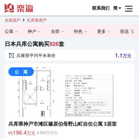
联系我们
简
全部房产
兵库県房产
公寓
神户
全部
特色
更多
筛选
日本兵库公寓购买
926
套
1.1
兵庫県平均平米单价
万元
公 寓
兵库県神戸市滩区篠原伯母野山町自住公寓 3居室
196.4
约
万元
4,580万日元