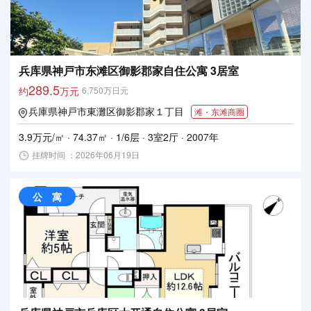
兵库県神戸市东滩区御影郡家自住公寓 3居室
289.5
约
万元
6,750万日元
兵庫県神戸市東灘区御影郡家１丁目
滩・东滩商圈
3.9万元/㎡ · 74.37㎡ · 1/6层 · 3室2厅 · 2007年
挂牌时间 ：2026年06月19日
公 寓