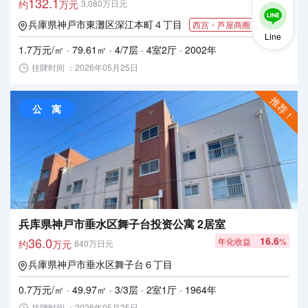
132.1
约
万元
3,080万日元
兵庫県神戸市東灘区深江本町４丁目
西宫・芦屋商圈
Line
1.7万元/㎡ · 79.61㎡ · 4/7层 · 4室2厅 · 2002年
挂牌时间 ：2026年05月25日
推荐！
公 寓
兵库県神戸市垂水区舞子台投资公寓 2居室
36.0
16.6
年化收益
%
约
万元
840万日元
兵庫県神戸市垂水区舞子台６丁目
0.7万元/㎡ · 49.97㎡ · 3/3层 · 2室1厅 · 1964年
挂牌时间 ：2026年05月25日