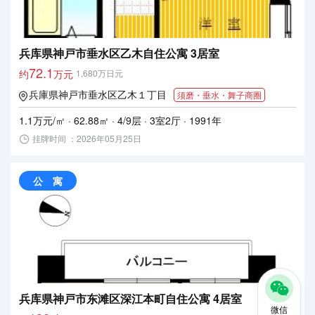
兵库県神戸市垂水区乙木自住公寓 3居室
72.1
约
万元
1,680万日元
兵庫県神戸市垂水区乙木１丁目
须磨・垂水・舞子商圈
1.1万元/㎡ · 62.88㎡ · 4/9层 · 3室2厅 · 1991年
挂牌时间 ：2026年05月25日
公 寓
兵库県神戸市东滩区深江本町自住公寓 4居室
微信