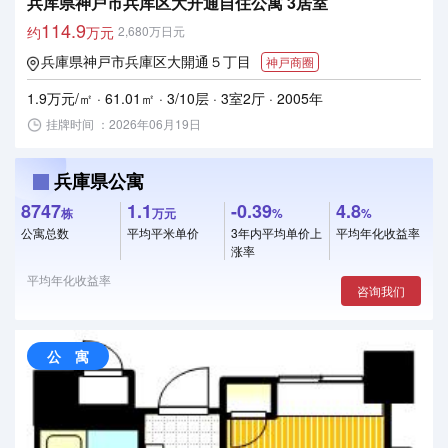
兵库県神戸市兵库区大开通自住公寓 3居室
114.9
约
万元
2,680万日元
兵庫県神戸市兵庫区大開通５丁目
神戸商圈
1.9万元/㎡ · 61.01㎡ · 3/10层 · 3室2厅 · 2005年
挂牌时间 ：2026年06月19日
兵庫県公寓
8747
1.1
-0.39
4.8
栋
万元
%
%
公寓总数
平均平米单价
3年内平均单价上
平均年化收益率
涨率
平均年化收益率
咨询我们
公 寓